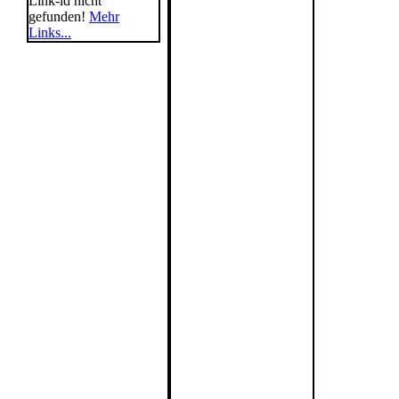
Link-id nicht
gefunden!
Mehr
Links...