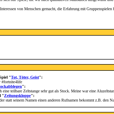
 Interessen von Menschen gemacht, die Erfahrung mit Gruppenspielen h
Spiel "
Tot, Töter, Geist
":
 #fortnite4life
tockabblegen
":
 eine teilbare Zeltstange sehr gut als Stock. Meine war eine Aluzeltst
l "
Zeitungskloppe
":
 jeder statt seinem Namen einen anderen Rufnamen bekommt z.B. den Na