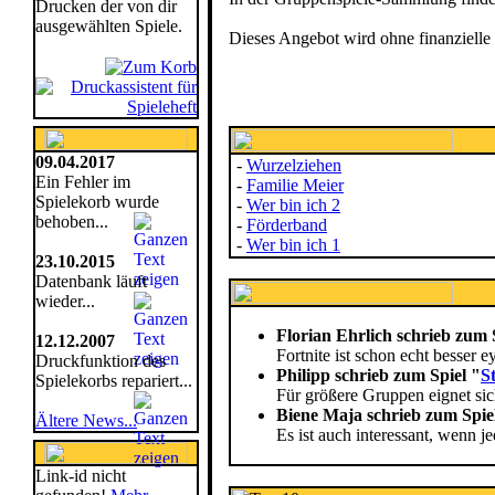
Drucken der von dir
ausgewählten Spiele.
Dieses Angebot wird ohne finanzielle
09.04.2017
-
Wurzelziehen
Ein Fehler im
-
Familie Meier
Spielekorb wurde
-
Wer bin ich 2
behoben...
-
Förderband
-
Wer bin ich 1
23.10.2015
Datenbank läuft
wieder...
Florian Ehrlich schrieb zum 
12.12.2007
Fortnite ist schon echt besser ey
Druckfunktion des
Philipp schrieb zum Spiel "
S
Spielekorbs repariert...
Für größere Gruppen eignet sich
Biene Maja schrieb zum Spie
Ältere News...
Es ist auch interessant, wenn
Link-id nicht