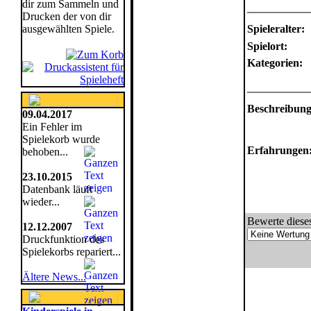
dir zum Sammeln und
Drucken der von dir
ausgewählten Spiele.
Spieleralter:
Spielort:
Kategorien:
Beschreibung
09.04.2017
Ein Fehler im
Spielekorb wurde
Erfahrungen
behoben...
23.10.2015
Datenbank läuft
wieder...
Bewerte dieses
12.12.2007
Druckfunktion des
Spielekorbs repariert...
Ältere News...