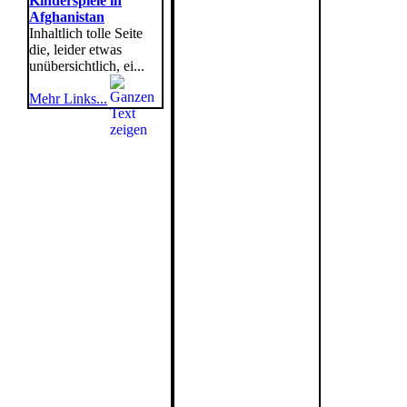
Kinderspiele in
Afghanistan
Inhaltlich tolle Seite
die, leider etwas
unübersichtlich, ei...
Mehr Links...