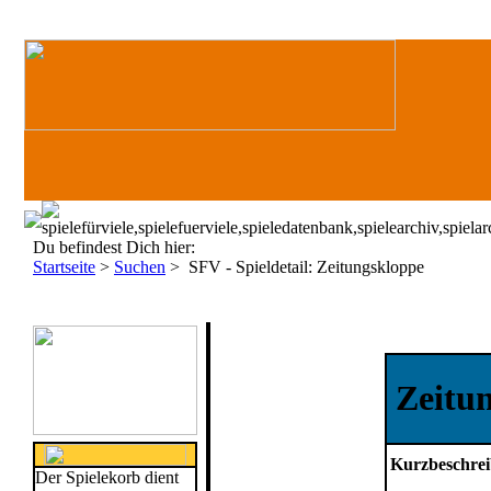
Du befindest Dich hier:
Startseite
>
Suchen
>
SFV - Spieldetail: Zeitungskloppe
Zeitun
Kurzbeschre
Der Spielekorb dient