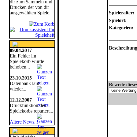
dir zum Sammeln und
Drucken der von dir
ausgewählten Spiele.
Spieleralter:
Spielort:
Kategorien:
Beschreibung
09.04.2017
Ein Fehler im
Spielekorb wurde
behoben...
23.10.2015
Datenbank läuft
Bewerte dieses
wieder...
12.12.2007
Druckfunktion des
Spielekorbs repariert...
Ältere News...