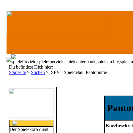
Du befindest Dich hier:
Startseite
>
Suchen
>
SFV - Spieldetail: Pantomime
Panto
Kurzbeschre
Der Spielekorb dient