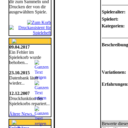
dir zum Sammeln und
Drucken der von dir
ausgewählten Spiele.
Spieleralter:
Spielort:
Kategorien:
Beschreibung
09.04.2017
Ein Fehler im
Spielekorb wurde
behoben...
Variationen:
23.10.2015
Datenbank läuft
wieder...
Erfahrungen
12.12.2007
Druckfunktion des
Spielekorbs repariert...
Ältere News...
Bewerte dieses